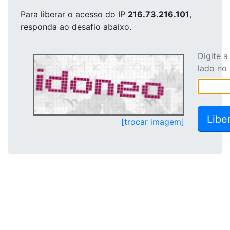
Para liberar o acesso
do IP
216.73.216.101
,
responda ao desafio abaixo.
Digite 
lado no
[trocar imagem]