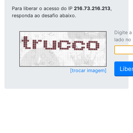
Para liberar o acesso
do IP
216.73.216.213
,
responda ao desafio abaixo.
Digite 
lado no
[trocar imagem]