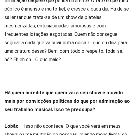
eliminação daquele que pensa diferente. O fato é que meu
público é imenso e muito fiel, e cresce a cada dia. Há de se
salientar que trata-se de um show de plateias
mesmerizadas, entusiasmadas, amorosas e com
frequentes lotações esgotadas. Quem não consegue
segurar a onda que vá ouvir outra coisa. O que eu diria para
uma criatura dessa? Bem, com todo o respeito, foda-se,
né? Eh eh eh… O que mais?
Há quem acredite que quem vai a seu show é movido
mais por convicções políticas do que por admiração ao
seu trabalho musical. Isso te preocupa?
Lobão –
Isso não acontece. O que você verá em meus
shows é uma multidão de pessoas levando meus livros, se